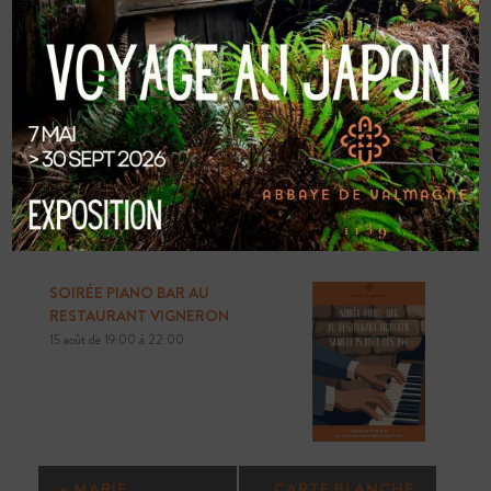
Heure :
19:00 à 22:30
Catégorie d’évènement:
Restaurant Ouverture Soir
RELATED
ÉVÈNEMENTS
SOIRÉE PIANO BAR AU
RESTAURANT VIGNERON
15 août de 19:00
à
22:00
N
«
MARIE
CARTE BLANCHE