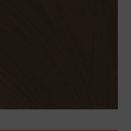
La propriété est privée depuis 2
siècles mais cet endroit me
semble tellement inspiré que je
suggère un retour Des Moines
cisterciens !!!
PIVERT02
30/10/2025