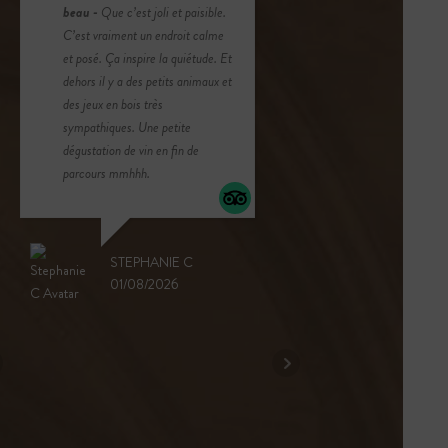
ue c’est joli et paisible.
!
Cette abbaye, qui n’abrite plus
aiment un endroit calme
de moines depuis la révolution
Ça inspire la quiétude. Et
française, est une pure merveille.
 y a des petits animaux et
On s’y sent instantanément porté
en bois très
par une spiritualité des lieux, telle
ques. Une petite
que les moines savaient la
on de vin en fin de
trouver. Les abords sont
s mmhhh.
magnifiques, l’abbaye en elle-
même gigantesque et surprenante
avec ses foudres de 400
hectolitres (40000 litres pour
STEPHANIE C
les mauvais en maths), et le
01/08/2026
cloître est magique avec sa
fontaine toujours active et ses
dimensions grandioses mais non
écrasantes. Les cours et le jardin
médicinal sont à l’avenant. Du vin
est proposé à la dégustation à la
sortie.