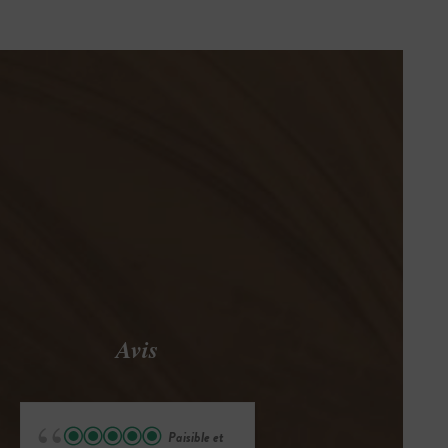
Avis
Paisible et
Enchanteur