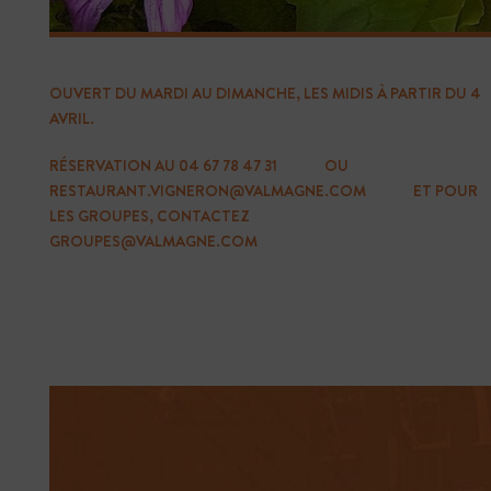
ACHETER
VOTRE BILLET
OUVERT DU MARDI AU DIMANCHE, LES MIDIS À PARTIR DU 4
AVRIL.
Acheter vos billets à l’avance
RÉSERVATION AU
04 67 78 47 31
OU
BILLETERIE
RESTAURANT.VIGNERON@VALMAGNE.COM
ET POUR
LES GROUPES, CONTACTEZ
GROUPES@VALMAGNE.COM