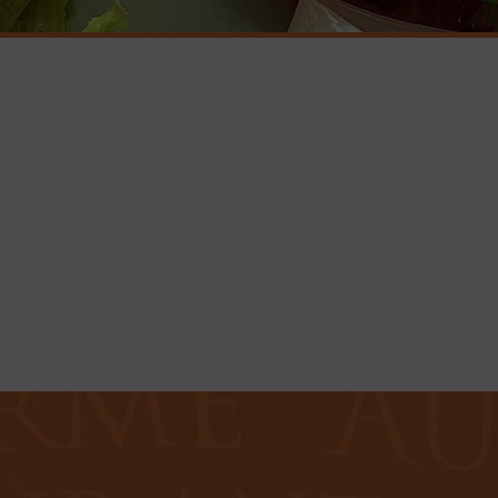
RÉSERVEZ
VOTRE TABLE
Réserver au plus tôt pour être encore mieux
accueilli
RÉSERVER