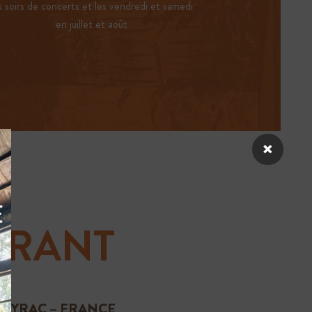
s soirs de concerts et les vendredi et samedi
en juillet et août
×
URANT
VEYRAC – FRANCE