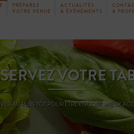
Z
PRÉPAREZ
ACTUALITÉS
CONTA
VOTRE VENUE
& ÉVÉNEMENTS
& PROF
SERVEZ VOTRE TA
VER AU PLUS TÔT POUR ÊTRE ENCORE MIEUX ACC