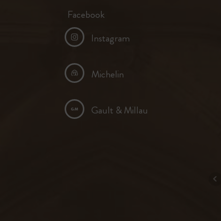
beau
Q
Facebook
C’est vr
et posé. 
Instagram
dehors il
des jeux 
sympathi
Michelin
dégustati
parcour
Gault & Millau