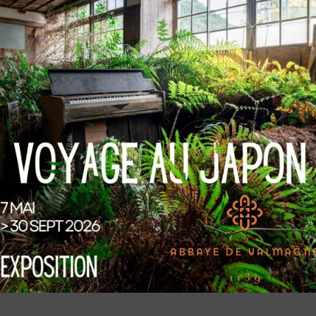
MARDI AU DIMANCHE, LES MIDIS À PARTIR DU 
NE AU 04.67.78.47.31 OU
RESTAURANT.VIG
OUR LES GROUPES, CONTACTEZ
GROUPES@VA