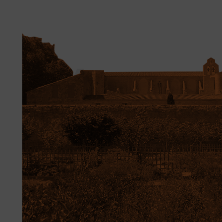
V
I
I
S