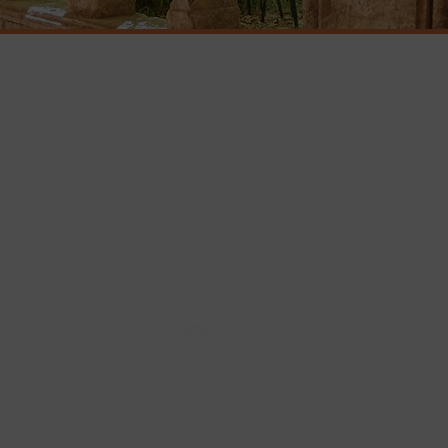
RÉSERVEZ
VOTRE TABLE
Réserver au plus tôt pour être encore mieux
accueilli
RÉSERVER