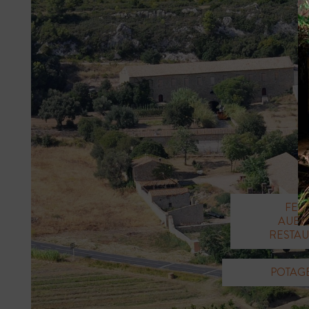
FER
AUBE
RESTA
POTAG