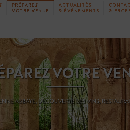
Z
PRÉPAREZ
ACTUALITÉS
CONTA
VOTRE VENUE
& ÉVÉNEMENTS
& PROF
ÉPAREZ VOTRE VE
CIENNE ABBAYE, DÉCOUVERTE DES VINS, RESTAURA