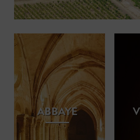
ABBAYE
V