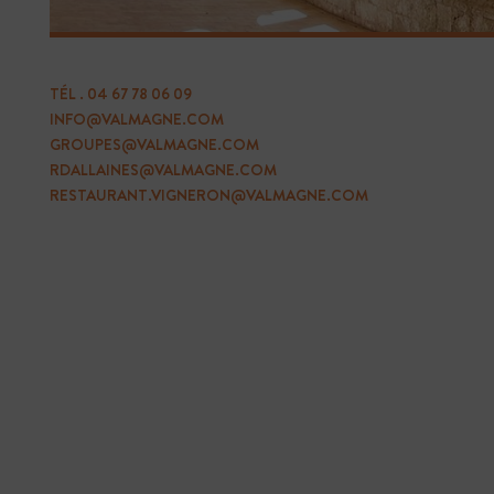
ACHETER
VOTRE BILLET
TÉL .
04 67 78 06 09
INFO@VALMAGNE.COM
Acheter vos billets à l’avance
GROUPES@VALMAGNE.COM
RDALLAINES@VALMAGNE.COM
BILLETERIE
RESTAURANT.VIGNERON@VALMAGNE.COM