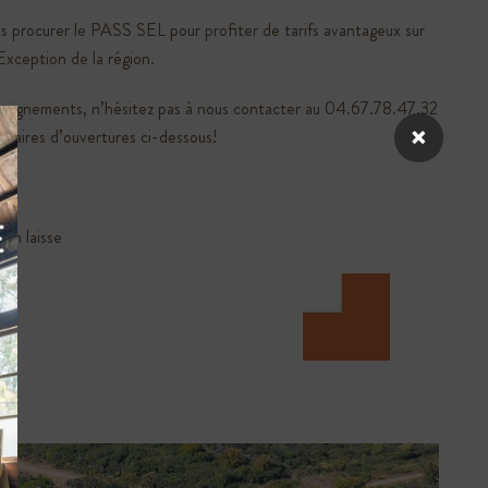
s procurer le
PASS SEL pour profiter de tarifs avantageux
sur
’Exception de la région.
nseignements, n’hésitez pas à nous contacter au 04.67.78.47.32.
×
raires d’ouvertures ci-dessous!
 en laisse