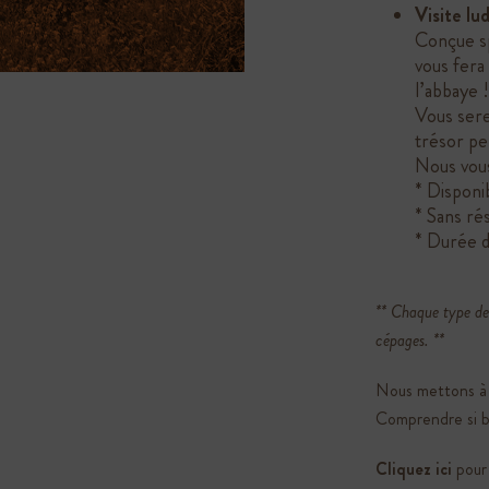
Visite lu
Conçue sp
vous fera
l’abbaye 
Vous sere
trésor pe
Nous vous
* Disponi
* Sans ré
* Durée d
** Chaque type de 
cépages. **
Nous mettons à 
Comprendre
si 
Cliquez ici
pour 