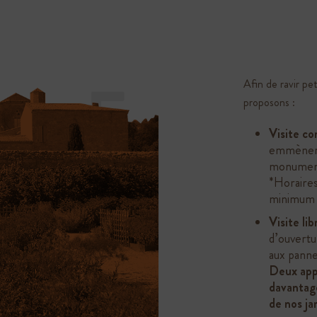
E
Afin de ravir pet
proposons :
T
Visite c
emmènera 
monument 
*Horaires
minimum d
Visite lib
d’ouvertu
aux panne
Deux app
davantage 
de nos ja