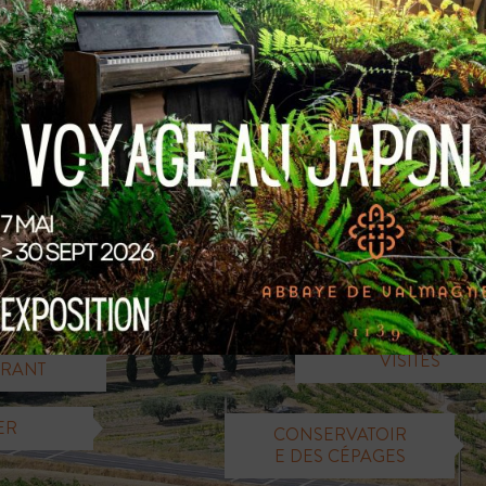
BOUTIQUE
ME
ENTRÉE ​DES
RGE
VISITES
URANT
ER
CONSERVATOIR
E DES CÉPAGES