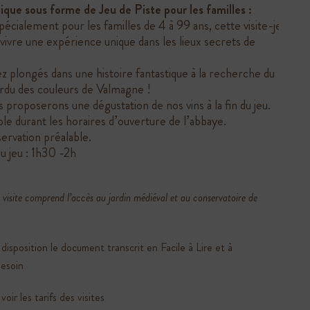
dique sous forme de Jeu de Piste pour les familles :
écialement pour les familles de 4 à 99 ans, cette visite-jeu
 vivre une expérience unique dans les lieux secrets de
!
z plongés dans une histoire fantastique à la recherche du
rdu des couleurs de Valmagne !
 proposerons une dégustation de nos vins à la fin du jeu.
ble durant les horaires d’ouverture de l’abbaye.
servation préalable.
u jeu : 1h30 -2h
visite comprend l’accès au jardin médiéval et au conservatoire de
disposition le
document transcrit en Facile à Lire et à
besoin
voir les tarifs des visites