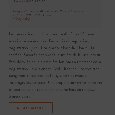
13 mai de 18:30
à
20:00
Abbaye de Valmagne
,
Abbaye Sainte-Marie de Valmagne
VILLEVEYRAC
,
34560
France
+ Google Map
Les rénovations du choeur sont enfin finies ! Et vous
êtes invité à une soirée d’exception.Inauguration,
dégustation… jusqu’à ce que tout bascule. Une cuvée
secrète, élaborée cet hiver à la lumière de la lune, devait
être dévoilée pour la première fois.Mais au moment de la
dégustation… elle a disparu. Vol ? Trahison ? Secret trop
dangereux ? Explorez les lieux, suivez les indices,
interrogez les suspects. Une enquête immersive entre vin
et secrets, une expérience nocturne hors du temps...
Saurez-vous…
READ MORE