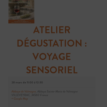
V
È
N
ATELIER
E
DÉGUSTATION :
M
VOYAGE
E
N
SENSORIEL
T
28 mars de 11:00
à
12:30
S
Abbaye de Valmagne
,
Abbaye Sainte-Marie de Valmagne
VILLEVEYRAC
,
34560
France
+ Google Map