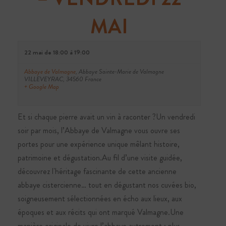
MAI
22 mai de 18:00
à
19:00
Abbaye de Valmagne
,
Abbaye Sainte-Marie de Valmagne
VILLEVEYRAC
,
34560
France
+ Google Map
Et si chaque pierre avait un vin à raconter ?Un vendredi
soir par mois, l’Abbaye de Valmagne vous ouvre ses
portes pour une expérience unique mêlant histoire,
patrimoine et dégustation.Au fil d’une visite guidée,
découvrez l'héritage fascinante de cette ancienne
abbaye cistercienne… tout en dégustant nos cuvées bio,
soigneusement sélectionnées en écho aux lieux, aux
époques et aux récits qui ont marqué Valmagne.Une
manière originale de vivre l’abbaye autrement : plus