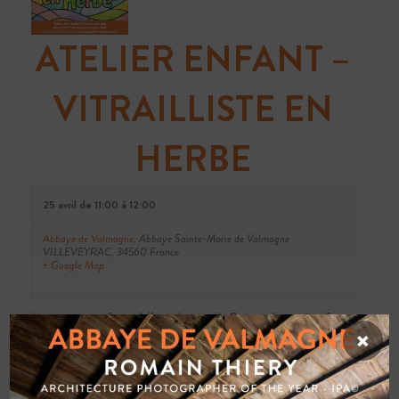
ATELIER ENFANT –
VITRAILLISTE EN
HERBE
25 avril de 11:00
à
12:00
Abbaye de Valmagne
,
Abbaye Sainte-Marie de Valmagne
VILLEVEYRAC
,
34560
France
+ Google Map
Initiez vos enfants à l’art du vitrail. Cet atelier créatif
×
propose aux jeunes participants de devenir de véritables
“vitraillistes en herbe” en réalisant leur propre création
inspirée du patrimoine de l’abbaye et de la nature. En