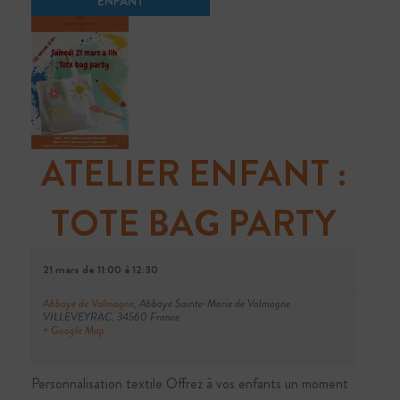
H
D
E
Réserver au plus tôt pour être encore mieux
E
accueilli
V
E
U
RÉSERVER
T
E
S
N
É
ATELIER ENFANT :
V
A
COMMANDEZ
È
NOTRE VIN
TOTE BAG PARTY
V
N
E
I
M
21 mars de 11:00
à
12:30
Livraison à domicile ou au bureau de nos vins
E
G
Abbaye de Valmagne
,
Abbaye Sainte-Marie de Valmagne
N
VILLEVEYRAC
,
34560
France
BOUTIQUE
+ Google Map
A
T
T
Personnalisation textile Offrez à vos enfants un moment