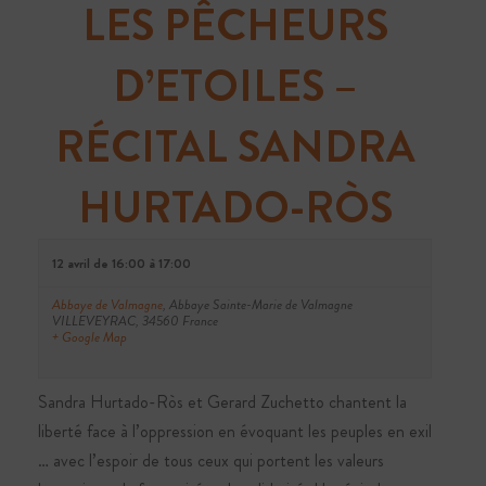
LES PÊCHEURS
D’ETOILES –
RÉCITAL SANDRA
HURTADO-RÒS
12 avril de 16:00
à
17:00
Abbaye de Valmagne
,
Abbaye Sainte-Marie de Valmagne
VILLEVEYRAC
,
34560
France
+ Google Map
Sandra Hurtado-Ròs et Gerard Zuchetto chantent la
liberté face à l’oppression en évoquant les peuples en exil
… avec l’espoir de tous ceux qui portent les valeurs