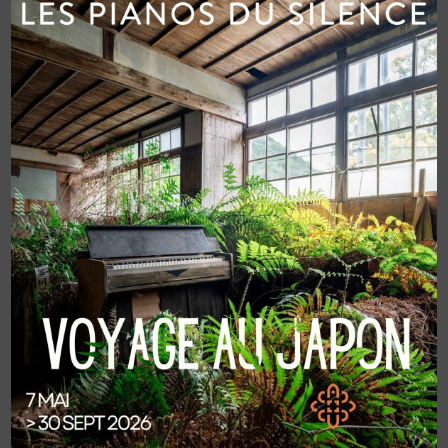
observant les formes et les couleurs présentes dans
l’ancien réfectoire des moines, les enfants
s’imprégneront de l’atmosphère du lieu avant de laisser
libre cours à leur imagination. Ils concevront ensuite leur
vitrail, joueront avec les couleurs, et repartiront avec une
création unique réalisée de…
READ MORE
MAI 2026