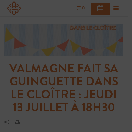
0
ACHETER
VOTRE BILLET
VALMAGNE FAIT SA
Acheter vos billets à l’avance
GUINGUETTE DANS
BILLETERIE
LE CLOÎTRE : JEUDI
13 JUILLET À 18H30
RÉSERVEZ
VOTRE TABLE