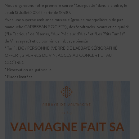
Nous organisons notre première soirée “Guinguette” dans le cloître, le
Réserver au plus tôt pour être encore mieux
Jeudi 13 Juillet 2023 à partir de 18h30.
accueilli
Avec une superbe ambiance musicale (groupe montpelliérain de jazz
manouche CARIBBEAN SOCIETY), des foodtrucks locaux et de qualité
RÉSERVER
(“La Fabrique” de Pézenas, “Aux Précieux d’Alex” et “Les P’tits Fumés”
de Villeveyrac) et du bon vin de l’abbaye biensûr !
* Tarif : 13€ / PERSONNE (VERRE DE L’ABBAYE SÉRIGRAPHIÉ
OFFERT, 2 VERRES DE VIN, ACCÈS AU CONCERT ET AU
CLOÎTRE).
COMMANDEZ
* Réservation obligatoire
ici
NOTRE VIN
* Places limitées
Livraison à domicile ou au bureau de nos vins
BOUTIQUE