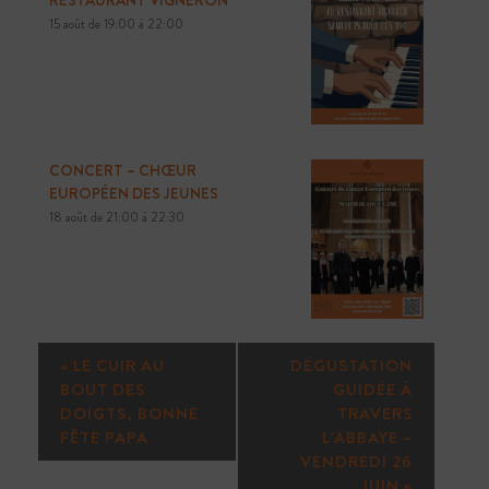
15 août de 19:00
à
22:00
CONCERT – CHŒUR
EUROPÉEN DES JEUNES
18 août de 21:00
à
22:30
N
«
LE CUIR AU
DÉGUSTATION
A
BOUT DES
GUIDÉE À
V
DOIGTS, BONNE
TRAVERS
I
FÊTE PAPA
L’ABBAYE –
VENDREDI 26
G
JUIN
»