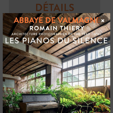
DÉTAILS
Date:
×
19 JUIN
Heure :
19:00 à 22:00
Catégories d’évènement:
Concerts et Nocturnes
,
Restaurant
,
Restaurant Ouverture
Soir
ORGANISATEUR
Abbaye de Valmagne
Téléphone :
04 67 78 47 32
E-mail :
info@valmagne.com