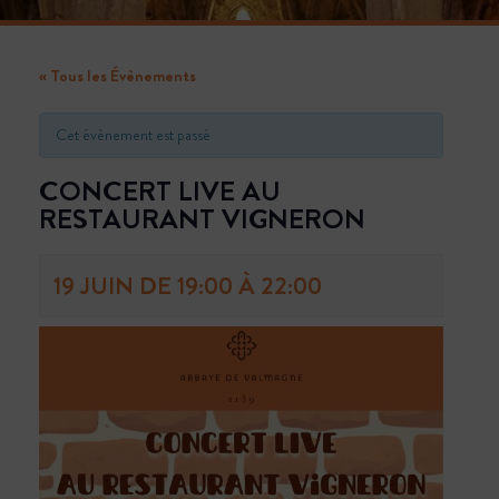
Réserver au plus tôt pour être encore mieux
accueilli
« Tous les Évènements
RÉSERVER
Cet évènement est passé
CONCERT LIVE AU
RESTAURANT VIGNERON
COMMANDEZ
NOTRE VIN
19 JUIN DE 19:00
À
22:00
Livraison à domicile ou au bureau de nos vins
BOUTIQUE