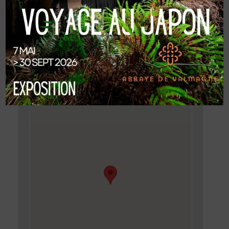
LIEU
Abbaye de Valmagne
Abbaye Sainte-Marie de Valmagne
VILLEVEYRAC
,
34560
France
+ Google Map